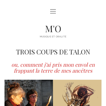
ouvrir
COMPAGNIE M’O
menu
EQUIPE
M'O
ouvrir
SPECTACLES
menu
MUSIQUE ET ORALITÉ
ADULTES
ouvrir
MÉDIATION
menu
TROIS COUPS DE TALON
JEUNESSE
ACCOMPAGNEMENT AMATEUR.ICES
ouvrir
AGENDA
menu
ARCHIVES
MÉDIATION CULTURELLE (ATELIERS)
DATES À VENIR
ou, comment j’ai pris mon envol en
ESPACE PRO
ouvrir
frappant la terre de mes ancêtres
DISPOSITIFS DRAC_NORMANDIE
NOUS SOMMES PASSÉS PAR LÀ…
menu
CONTACT
ÉCRITURE BRODÉE
JUMELAGE
facebook
instagram
youtube
email
CULTURE/SANTÉ