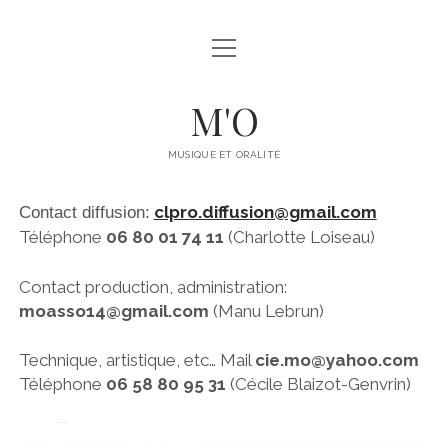
ouvrir
COMPAGNIE M’O
menu
EQUIPE
M'O
ouvrir
SPECTACLES
menu
MUSIQUE ET ORALITÉ
ADULTES
ouvrir
MÉDIATION
menu
clpro.diffusion@gmail.com
Contact diffusion:
JEUNESSE
ACCOMPAGNEMENT AMATEUR.ICES
ouvrir
AGENDA
Téléphone
06 80 01 74 11
(Charlotte Loiseau)
menu
ARCHIVES
MÉDIATION CULTURELLE (ATELIERS)
DATES À VENIR
ESPACE PRO
Contact production, administration:
ouvrir
DISPOSITIFS DRAC_NORMANDIE
NOUS SOMMES PASSÉS PAR LÀ…
menu
moasso14@gmail.com
(Manu Lebrun)
CONTACT
ÉCRITURE BRODÉE
Technique, artistique, etc… Mail
cie.m
o@yahoo.com
JUMELAGE
facebook
instagram
youtube
email
Téléphone
06 58 80 95 31
(Cécile Blaizot-Genvrin)
CULTURE/SANTÉ