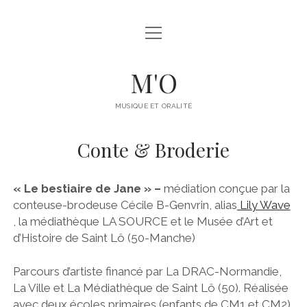
ouvrir
COMPAGNIE M’O
menu
EQUIPE
M'O
ouvrir
SPECTACLES
menu
MUSIQUE ET ORALITÉ
ADULTES
ouvrir
MÉDIATION
menu
Conte & Broderie
JEUNESSE
ACCOMPAGNEMENT AMATEUR.ICES
ouvrir
AGENDA
menu
ARCHIVES
MÉDIATION CULTURELLE (ATELIERS)
DATES À VENIR
ESPACE PRO
« Le bestiaire de Jane » –
médiation conçue par la
ouvrir
DISPOSITIFS DRAC_NORMANDIE
conteuse-brodeuse Cécile B-Genvrin, alias
Lily Wave
NOUS SOMMES PASSÉS PAR LÀ…
menu
CONTACT
, la médiathèque LA SOURCE et le Musée d’Art et
ÉCRITURE BRODÉE
d’Histoire de Saint Lô (50-Manche)
JUMELAGE
facebook
instagram
youtube
email
Parcours d’artiste financé par La DRAC-Normandie,
CULTURE/SANTÉ
La Ville et La Médiathèque de Saint Lô (50). Réalisée
avec deux écoles primaires (enfants de CM1 et CM2)