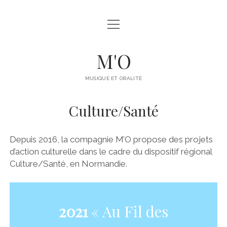
ouvrir
COMPAGNIE M’O
menu
EQUIPE
M'O
ouvrir
SPECTACLES
menu
MUSIQUE ET ORALITÉ
ADULTES
ouvrir
MÉDIATION
menu
Culture/Santé
JEUNESSE
ACCOMPAGNEMENT AMATEUR.ICES
ouvrir
AGENDA
menu
ARCHIVES
MÉDIATION CULTURELLE (ATELIERS)
DATES À VENIR
ESPACE PRO
Depuis 2016, la compagnie M’O propose des projets
ouvrir
DISPOSITIFS DRAC_NORMANDIE
d’action culturelle dans le cadre du dispositif régional
NOUS SOMMES PASSÉS PAR LÀ…
menu
CONTACT
Culture/Santé, en Normandie.
ÉCRITURE BRODÉE
JUMELAGE
facebook
instagram
youtube
email
CULTURE/SANTÉ
2021
« Au Fil des