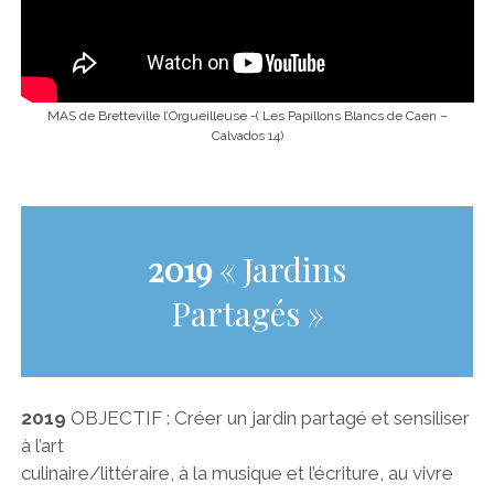
MAS de Bretteville l’Orgueilleuse -( Les Papillons Blancs de Caen –
Calvados 14)
2019
« Jardins
Partagés »
2019
OBJECTIF : Créer un jardin partagé et sensiliser
à l’art
culinaire/littéraire, à la musique et l’écriture, au vivre