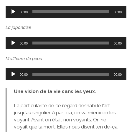
Lecteur
00:00
00:00
audio
La japonaise
Lecteur
00:00
00:00
audio
M’affleure de peau
Lecteur
00:00
00:00
audio
Une vision de la vie sans les yeux.
La particularité de ce regard déshabille l’art
jusqu’au singulier. A part ça, on va mieux en les
voyant. Avant on était non voyants. On ne
voyait que la mort. Elles nous disent l’en de-ça