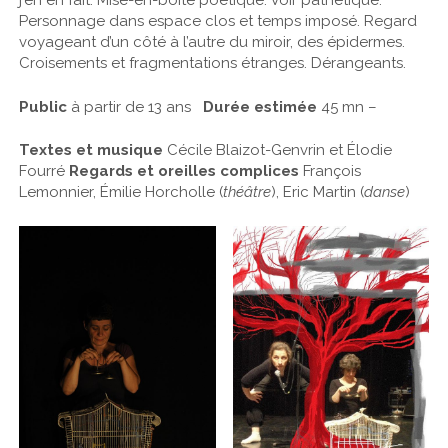
j’en en fait. Mise-en-boîte poétique. Voir pathétique.
Personnage dans espace clos et temps imposé. Regard
voyageant d’un côté à l’autre du miroir, des épidermes.
Croisements et fragmentations étranges. Dérangeants.
Public
à partir de 13 ans
Durée estimée
45 mn –
Textes et musique
Cécile Blaizot-Genvrin et Élodie
Fourré
Regards et oreilles complices
François
Lemonnier, Émilie Horcholle (
théâtre
), Eric Martin (
danse
)