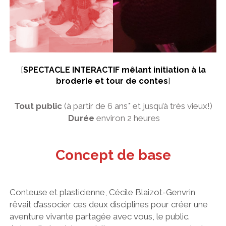
[
SPECTACLE INTERACTIF mêlant initiation à la
broderie et tour de contes
]
Tout public
(à partir de 6 ans* et jusqu’à très vieux!)
Durée
environ
2 heures
Concept de base
Conteuse et plasticienne, Cécile Blaizot-Genvrin
rêvait d’associer ces deux disciplines pour créer une
aventure vivante partagée avec vous, le public.